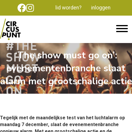
lid worden?
inloggen
‘The show must go on’:
evenementenbranche slaat
alarm met grootschalige actie
Tegelijk met de maandelijkse test van het luchtalarm op
maandag 7 december, slaat de evenementenbranche
opnieuw alarm. Met een grootschalige actie en de