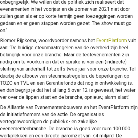
onbegrijpelijk. We willen dat de politiek zich realiseert dat
evenementen in het voorjaar en de zomer van 2021 niet door
zullen gaan als er op korte termijn geen toezeggingen worden
gedaan en er geen stappen worden gezet. The show must go
on.’
Riemer Rijpkema, woordvoerder namens het
EventPlatform
vult
aan: ‘De huidige steunmaatregelen van de overheid zijn heel
belangrijk voor onze branche. Maar de testevenementen zijn
nodig om te voorkomen dat er sprake is van een (indirecte)
sluiting van anderhalf tot zelfs twee jaar voor onze branche. Tel
daarbij de afbouw van steunmaatregelen, de beperkingen op
TOZO en TVL en een Garantiefonds dat nog in ontwikkeling is,
en dan begrijp je dat het al lang 5 over 12 is geweest, het water
ver over de lippen staat en de branche, opnieuw, alarm slaat.’
De Alliantie van Evenementenbouwers en het EventPlatform zijn
de initiatiefnemers van de actie. De organisaties
vertegenwoordigen de publieks- en zakelijke
evenementenbranche. De branche is goed voor ruim 100.000
werkplekken en een directe jaaromzet van 7,4 miljard. De