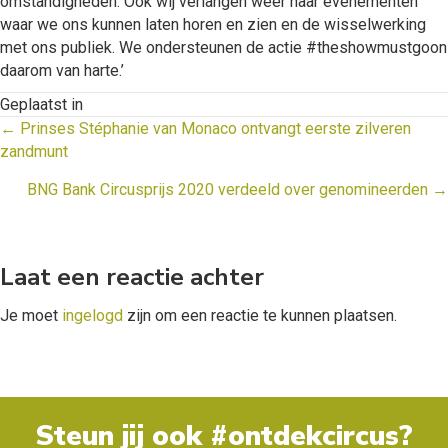
omstandigheden. Ook wij verlangen weer naar evenementen
waar we ons kunnen laten horen en zien en de wisselwerking
met ons publiek. We ondersteunen de actie #theshowmustgoon
daarom van harte.’
Geplaatst in
Posts
← Prinses Stéphanie van Monaco ontvangt eerste zilveren
zandmunt
navigation
BNG Bank Circusprijs 2020 verdeeld over genomineerden →
Laat een reactie achter
Je moet
ingelogd
zijn om een reactie te kunnen plaatsen.
Steun jij ook #ontdekcircus?