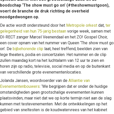
boodschap ‘The show must go on’ (#theshowmustgoon),
voert de branche de druk richting de overheid
noodgedwongen op.
De actie wordt ondersteund door het
Metropole orkest
dat,
ter
gelegenheid van hun 75-jarig bestaan
vorige week, samen met
DI-RECT zanger Marcel Veenendaal en het ZO! Gospel Choir,
een cover opnam van het nummer van Queen ‘The show must go
on’. De
bijbehorende clip
laat, heel treffend, beelden zien van
lege theaters, podia en concertzalen. Het nummer en de clip
zullen maandag kort na het luchtalarm van 12 uur te zien en
horen zijn op radio, televisie, social media en op de buitenkant
van verschillende grote evenementenlocaties.
Jolanda Jansen, woordvoerder van de
Alliantie van
Evenementenbouwers
: ‘We begrijpen dat er onder de huidige
omstandigheden geen grootschalige evenementen kunnen
plaatsvinden, maar niet dat we op korte termijn niet aan de slag
kunnen met testevenementen. Met de ontwikkelingen op het
gebied van sneltesten is de koudwatervrees van het kabinet