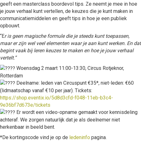
geeft een masterclass boordevol tips. Ze neemt je mee in hoe
je jouw verhaal kunt vertellen, de keuzes die je kunt maken in
communicatiemiddelen en geeft tips in hoe je een publiek
opbouwt.
“E
r is geen magische formule die je steeds kunt toepassen,
maar er zijn wel veel elementen waar je aan kunt werken. En dat
begint vaak bij leren keuzes te maken en hoe je jouw verhaal
vertelt.”
Woensdag 2 maart 11:00-13:30, Circus Rotjeknor,
Rotterdam
Deelname: leden van Circuspunt €35*, niet-leden: €60
(lidmaatschap vanaf €10 per jaar). Tickets:
https://shop.eventix.io/5d8d3cfd-f048-11eb-b3c4-
9e36bf7d673e/tickets
Er wordt een video-opname gemaakt voor kennisdeling
achteraf. We zorgen natuurlijk dat je als deelnemer niet
herkenbaar in beeld bent.
*De kortingscode vind je op de
ledeninfo
pagina.