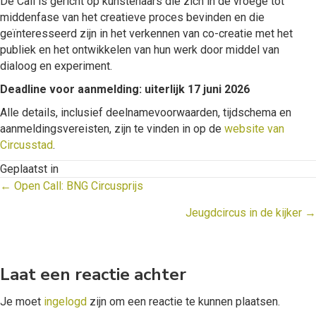
De Call is gericht op kunstenaars die zich in de vroege tot
middenfase van het creatieve proces bevinden en die
geïnteresseerd zijn in het verkennen van co-creatie met het
publiek en het ontwikkelen van hun werk door middel van
dialoog en experiment.
Deadline voor aanmelding: uiterlijk 17 juni 2026
Alle details, inclusief deelnamevoorwaarden, tijdschema en
aanmeldingsvereisten, zijn te vinden in op de
website van
Circusstad
.
Geplaatst in
Posts
← Open Call: BNG Circusprijs
navigation
Jeugdcircus in de kijker →
Laat een reactie achter
Je moet
ingelogd
zijn om een reactie te kunnen plaatsen.