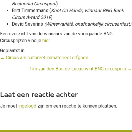
Bestuurlid Circuspunt
)
Britt Timmermans (
Knot On Hands, winnaar BNG Bank
Circus Award 2019
)
David Severins
(Wintervari
é
t
é
, onafhankelijk circusartiest)
Een overzicht van de winnaars van de voorgaande BNG
Circusprijzen vind je
hier
.
Geplaatst in
Posts
← Circus als cultureel immaterieel erfgoed
navigation
Tim van den Bos de Lucas wint BNG circusprijs →
Laat een reactie achter
Je moet
ingelogd
zijn om een reactie te kunnen plaatsen.