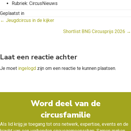
Rubriek: CircusNieuws
Geplaatst in
Posts
← Jeugdcircus in de kijker
navigation
Shortlist BNG Circusprijs 2026 →
Laat een reactie achter
Je moet
ingelogd
zijn om een reactie te kunnen plaatsen.
Word deel van de
circusfamilie
Als lid krijg je toegang tot ons netwerk, expertise, events en de
kracht van een verbonden circusgemeenschap. Samen maken