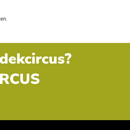
sen.
tdekcircus?
CIRCUS