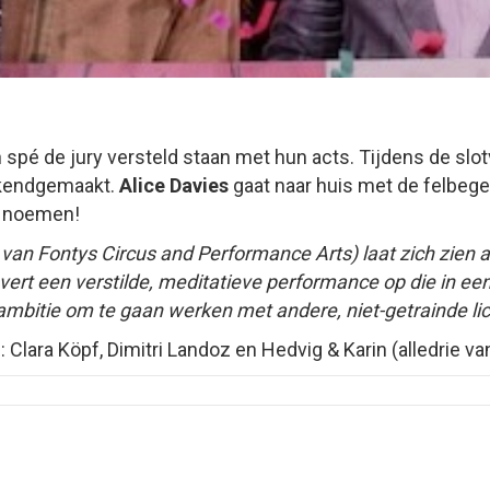
 spé de jury versteld staan met hun acts. Tijdens de slot
bekendgemaakt.
Alice Davies
gaat naar huis met de felbegee
ar noemen!
 van Fontys Circus and Performance Arts) laat zich zien a
ert een verstilde,
meditatieve performance op die in e
r ambitie om te gaan
werken met andere, niet-getrainde l
lara Köpf, Dimitri Landoz en Hedvig & Karin (alledrie va