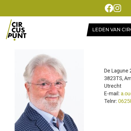
LEDEN VAN CI
De Lagune 
3823TS, Am
Utrecht
E-mail:
a.o
Telnr:
0625