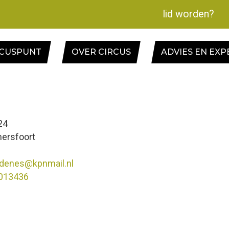
lid worden?
RCUSPUNT
OVER CIRCUS
ADVIES EN EXP
24
ersfoort
udenes@kpnmail.nl
013436