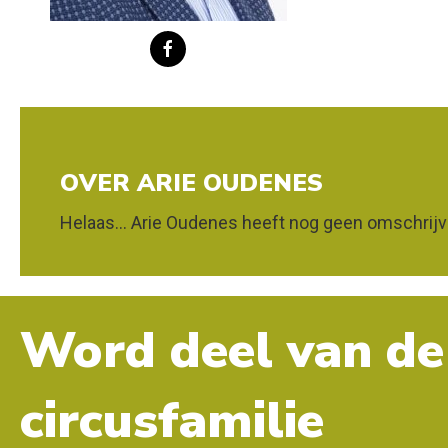
OVER ARIE OUDENES
Helaas... Arie Oudenes heeft nog geen omschrijv
Word deel van de
circusfamilie