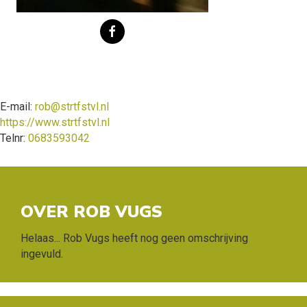
E-mail:
rob@strtfstvl.nl
https://www.strtfstvl.nl
Telnr:
0683593042
OVER ROB VUGS
Helaas... Rob Vugs heeft nog geen omschrijving
ingevuld.