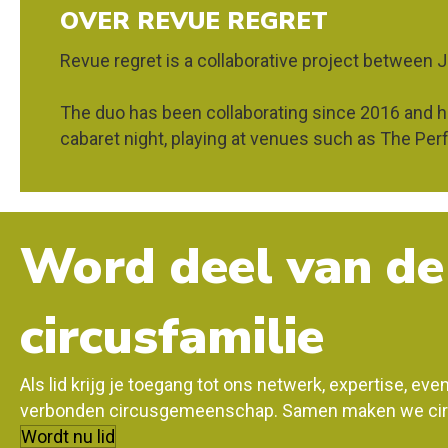
OVER REVUE REGRET
Revue regret is a collaborative project between
The duo has been collaborating since 2016 and h
cabaret night, playing at venues such as The Pe
Word deel van de
circusfamilie
Als lid krijg je toegang tot ons netwerk, expertise, ev
verbonden circusgemeenschap. Samen maken we circ
Wordt nu lid