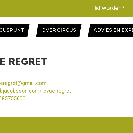
lid worden?
RCUSPUNT
OVER CIRCUS
ADVIES EN EXP
E REGRET
ueregret@gmail.com
kobjacobsson.com/revue-regret
685755600