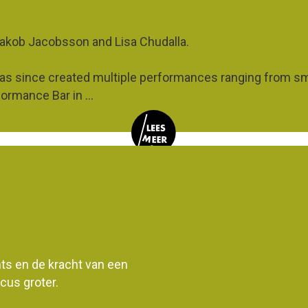
 Jakob Jacobsson and Lisa Chudalla.
as since created multiple performances ranging from sma
rformance Bar in
...
ents en de kracht van een
us groter.