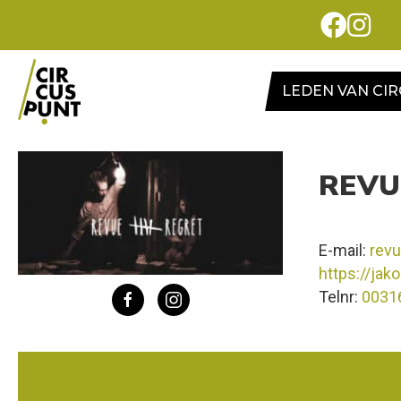
LEDEN VAN CI
REVU
E-mail:
rev
https://ja
Telnr:
0031