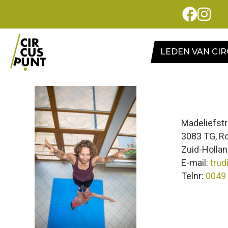
LEDEN VAN CI
Madeliefstr
3083 TG, R
Zuid-Holla
E-mail:
trud
Telnr:
0049