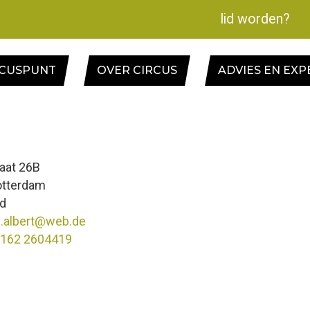
lid worden?
RCUSPUNT
OVER CIRCUS
ADVIES EN EXP
aat 26B
otterdam
nd
i.albert@web.de
 162 2604419