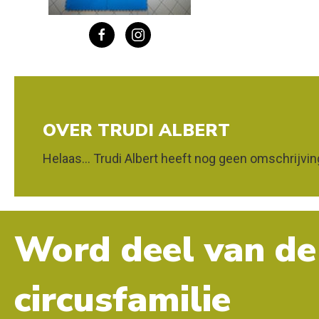
OVER TRUDI ALBERT
Helaas... Trudi Albert heeft nog geen omschrijvin
Word deel van de
circusfamilie