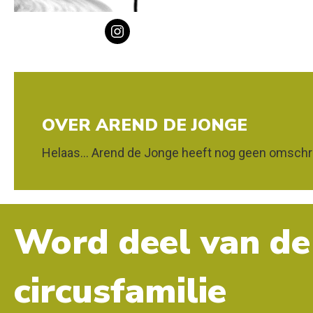
OVER AREND DE JONGE
Helaas... Arend de Jonge heeft nog geen omschri
Word deel van de
circusfamilie