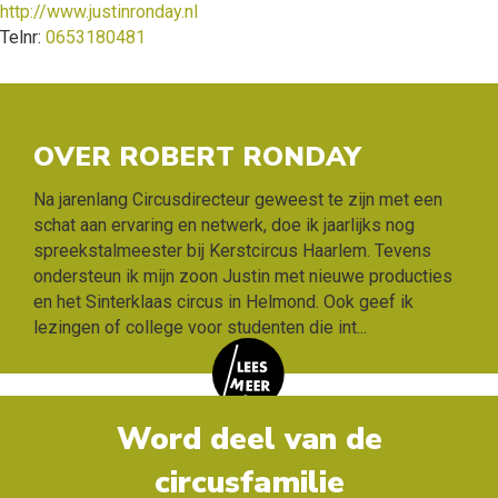
http://www.justinronday.nl
Telnr:
0653180481
OVER ROBERT RONDAY
Na jarenlang Circusdirecteur geweest te zijn met een
schat aan ervaring en netwerk, doe ik jaarlijks nog
spreekstalmeester bij Kerstcircus Haarlem. Tevens
ondersteun ik mijn zoon Justin met nieuwe producties
en het Sinterklaas circus in Helmond. Ook geef ik
lezingen of college voor studenten die int
...
Word deel van de
circusfamilie