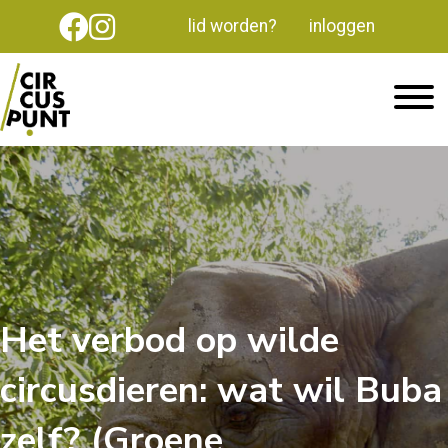
lid worden?
inloggen
Het verbod op wilde
circusdieren: wat wil Buba
zelf? (Groene