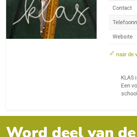
Contact
Telefoon
Website
naar de 
KLAS i
Een vo
school
Word deel van de