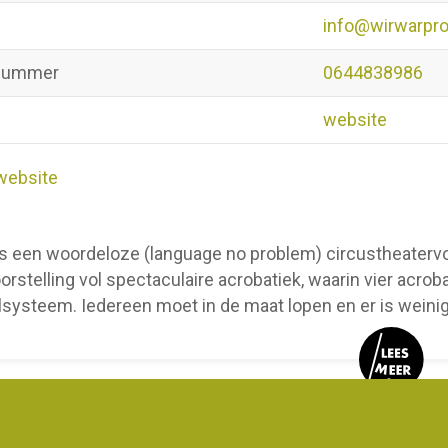
info@wirwarpro
nummer
0644838986
website
website
s een woordeloze (language no problem) circustheatervoor
orstelling vol spectaculaire acrobatiek, waarin vier acrob
systeem. Iedereen moet in de maat lopen en er is weinig