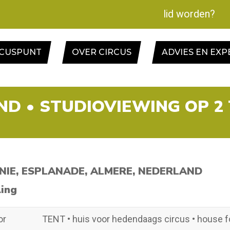
lid worden?
RCUSPUNT
OVER CIRCUS
ADVIES EN EXP
IND • STUDIOVIEWING OP 
NIE, ESPLANADE, ALMERE, NEDERLAND
ling
or
TENT • huis voor hedendaags circus • house f