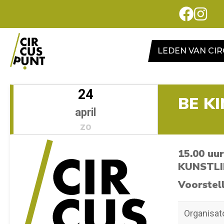
LEDEN VAN CI
24
BE K
april
zo
15.00 uur
KUNSTLI
Voorstel
Organisat