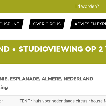
lid worden?
RCUSPUNT
OVER CIRCUS
ADVIES EN EXP
IND • STUDIOVIEWING OP 
NIE, ESPLANADE, ALMERE, NEDERLAND
ling
or
TENT • huis voor hedendaags circus • house f