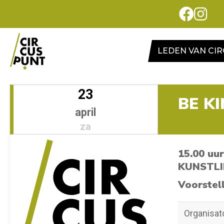
LEDEN VAN CI
23
BE K
april
za
15.00 uur
KUNSTLI
Voorstel
Organisat