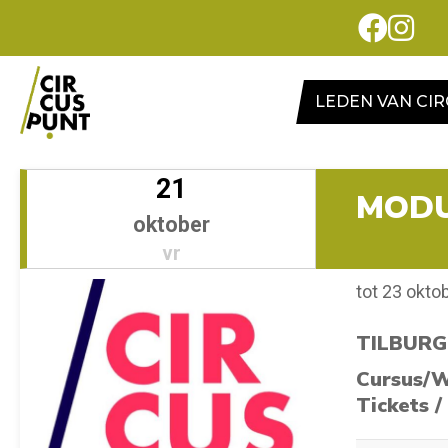
LEDEN VAN CI
21
MODU
oktober
vr
tot 23 okto
TILBURG
Cursus/
Tickets /