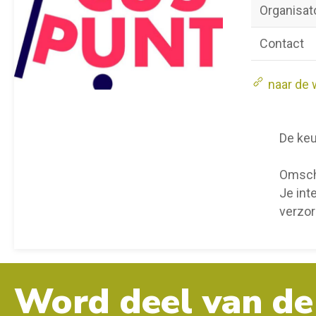
Organisat
Contact
naar de 
De keu
Omsch
Je int
verzor
Word deel van de