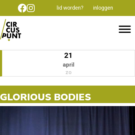
lid worden?
inloggen
21
april
zo
GLORIOUS BODIES