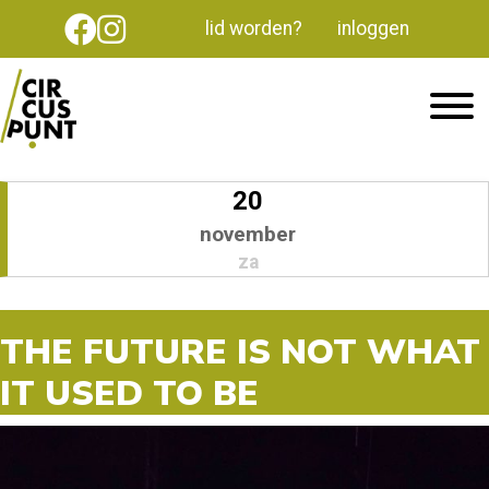
lid worden?
inloggen
20
november
za
THE FUTURE IS NOT WHAT
IT USED TO BE