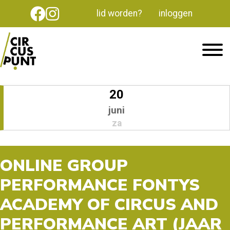
lid worden?
inloggen
20
juni
za
ONLINE GROUP
PERFORMANCE FONTYS
ACADEMY OF CIRCUS AND
PERFORMANCE ART (JAAR