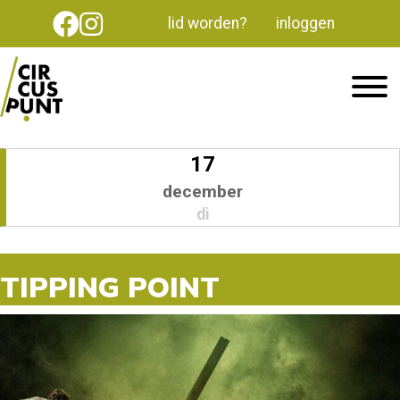
lid worden?
inloggen
17
december
di
TIPPING POINT