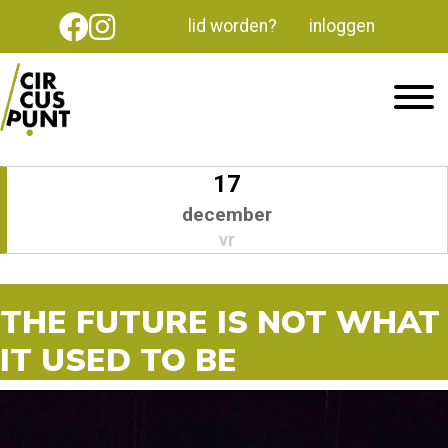
lid worden?
inloggen
17
december
vr
THE FUTURE IS NOT WHAT
IT USED TO BE