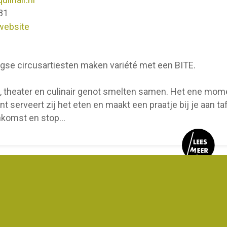
81
website
gse circusartiesten maken variété met een BITE.
, theater en culinair genot smelten samen. Het ene mome
 serveert zij het eten en maakt een praatje bij je aan tafe
nkomst en stop
...