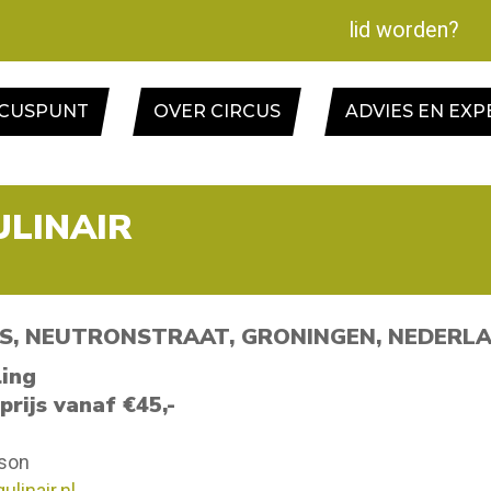
lid worden?
RCUSPUNT
OVER CIRCUS
ADVIES EN EXP
ULINAIR
S, NEUTRONSTRAAT, GRONINGEN, NEDERL
ling
 prijs vanaf €45,-
nson
ulinair.nl