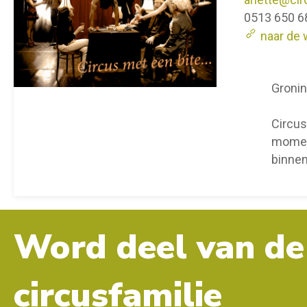
0513 650 6
naar de 
Gronin
Circus
moment
binne
Word deel van de
circusfamilie