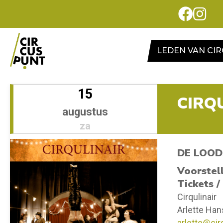
LEDEN VAN CI
15
CIRQ
augustus
za
DE LOOD
Voorstel
Tickets /
Cirqulinair
Arlette Ha
arlette@cirq