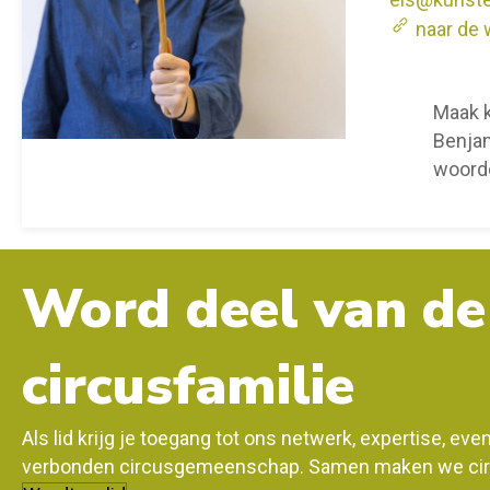
naar de 
Maak k
Benjam
woorde
Word deel van de
circusfamilie
Als lid krijg je toegang tot ons netwerk, expertise, ev
verbonden circusgemeenschap. Samen maken we circ