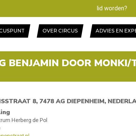
lid worden?
RCUSPUNT
OVER CIRCUS
ADVIES EN EXP
NG BENJAMIN DOOR MONKI/
SSTRAAT 8, 7478 AG DIEPENHEIM, NEDERL
ling
trum Herberg de Pol
e
nopstraat.nl