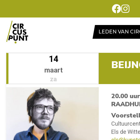
LEDEN VAN CI
14
BEIJ
maart
za
20.00 uur
RAADHUI
Voorstel
Cultuurcen
Els de Witt
els@kunste