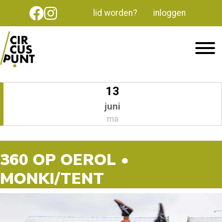
lid worden?
inloggen
13
juni
ma
360 OP OEROL •
MONKI/TENT