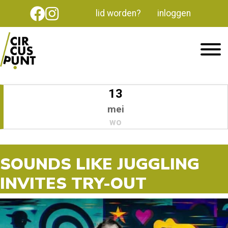
lid worden?
inloggen
13
mei
wo
SOUNDS LIKE JUGGLING
INVITES TRY-OUT