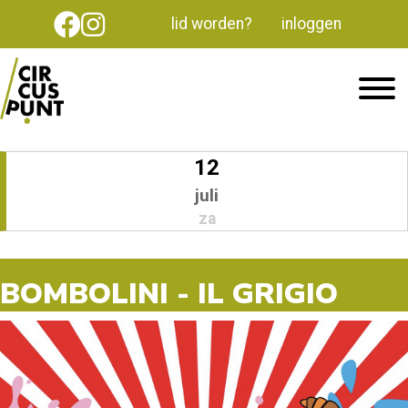
lid worden?
inloggen
12
juli
za
BOMBOLINI - IL GRIGIO