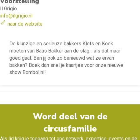
Voorstelling
Il Grigio
info@ilgrigio.nl
naar de website
De klunzige en serieuze bakkers Klets en Koek
moeten van Baas Bakker aan de slag… als dat maar
goed gaat. Ben jij ook zo benieuwd wat ze ervan
bakken? Boek dan snel je kaartjes voor onze nieuwe
show Bombolini!
Word deel van de
circusfamilie
Als lid krijg je toegang tot ons netwerk, expertise, events en de