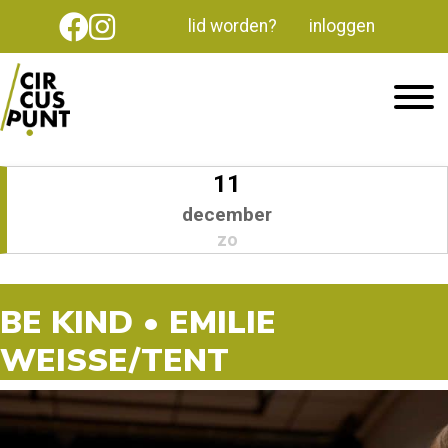
lid worden?
inloggen
11
december
zo
BE KIND • EMILIE
WEISSE/TENT