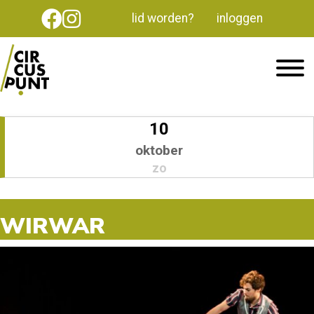
lid worden?
inloggen
10
oktober
zo
WIRWAR