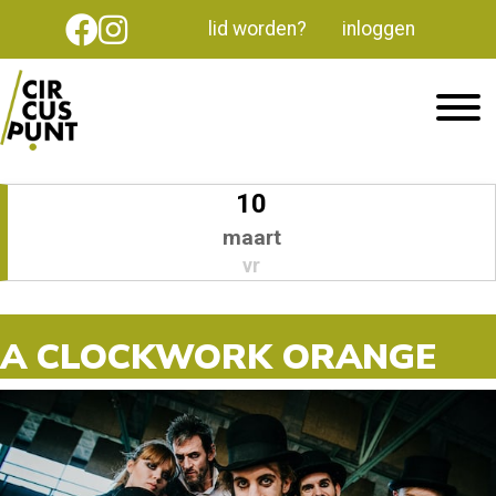
lid worden?
inloggen
10
maart
vr
A CLOCKWORK ORANGE