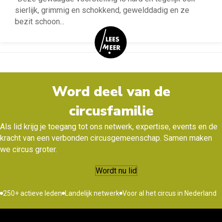
sierlijk, grimmig en schokkend, gewelddadig en ze
bezit schoon
...
Word deel van de
circusfamilie
Als lid krijg je toegang tot ons netwerk, expertise, events en de
kracht van een verbonden circusgemeenschap. Samen maken
we circus groter.
Wordt nu lid
250+ actieve leden
Landelijk netwerk
Voor al het circus in Nederland