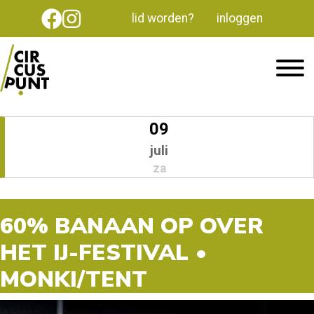
lid worden?
inloggen
09
juli
za
60% BANAAN OP OVER
HET IJ-FESTIVAL •
MONKI/TENT