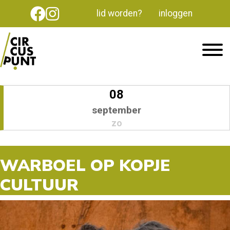
lid worden?
inloggen
08
september
zo
WARBOEL OP KOPJE
CULTUUR