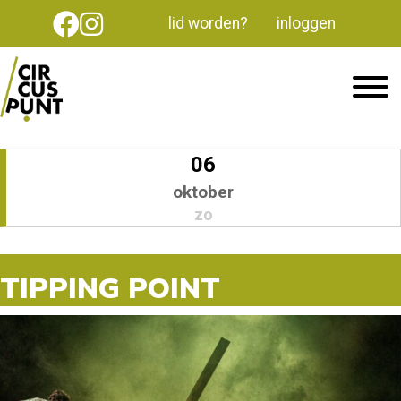
lid worden?
inloggen
06
oktober
zo
TIPPING POINT