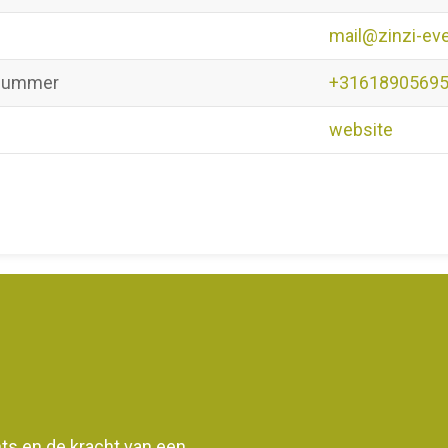
mail@zinzi-ev
nummer
+3161890569
website
ents en de kracht van een