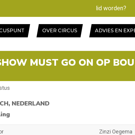
lid worden?
RCUSPUNT
OVER CIRCUS
ADVIES EN EXP
SHOW MUST GO ON OP BOU
stus
CH, NEDERLAND
ling
or
Zinzi Oegema