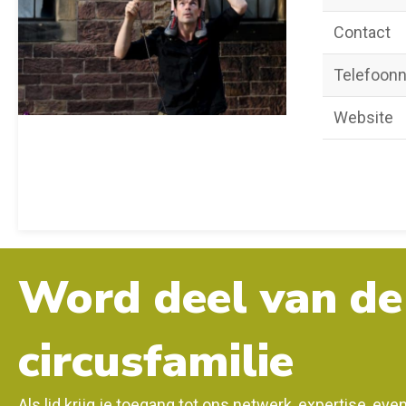
Contact
Telefoon
Website
Word deel van de
circusfamilie
Als lid krijg je toegang tot ons netwerk, expertise, ev