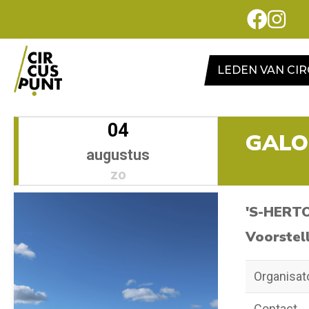
LEDEN VAN CI
04
GALO
augustus
zo
'S-HERT
Voorstel
Organisat
Contact