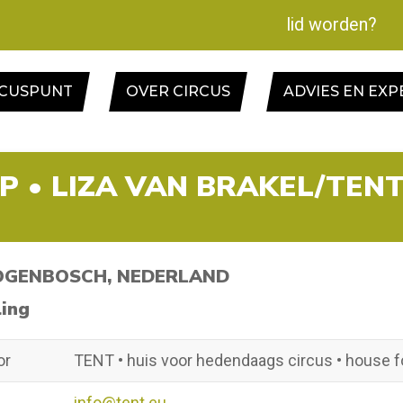
lid worden?
RCUSPUNT
OVER CIRCUS
ADVIES EN EXP
P • LIZA VAN BRAKEL/TEN
OGENBOSCH, NEDERLAND
ling
or
TENT • huis voor hedendaags circus • house f
info@tent.eu