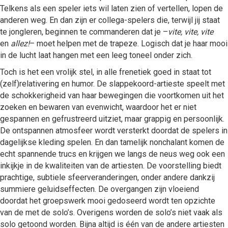
Telkens als een speler iets wil laten zien of vertellen, lopen de
anderen weg. En dan zijn er collega-spelers die, terwijl jij staat
te jongleren, beginnen te commanderen dat je –
vite, vite, vite
en
allez!
– moet helpen met de trapeze. Logisch dat je haar mooi
in de lucht laat hangen met een leeg toneel onder zich.
Toch is het een vrolijk stel, in alle frenetiek goed in staat tot
(zelf)relativering en humor. De slappekoord-artieste speelt met
de schokkerigheid van haar bewegingen die voortkomen uit het
zoeken en bewaren van evenwicht, waardoor het er niet
gespannen en gefrustreerd uitziet, maar grappig en persoonlijk.
De ontspannen atmosfeer wordt versterkt doordat de spelers in
dagelijkse kleding spelen. En dan tamelijk nonchalant komen de
echt spannende trucs en krijgen we langs de neus weg ook een
inkijkje in de kwaliteiten van de artiesten. De voorstelling biedt
prachtige, subtiele sfeerveranderingen, onder andere dankzij
summiere geluidseffecten. De overgangen zijn vloeiend
doordat het groepswerk mooi gedoseerd wordt ten opzichte
van de met de solo’s. Overigens worden de solo’s niet vaak als
solo getoond worden. Bijna altijd is één van de andere artiesten