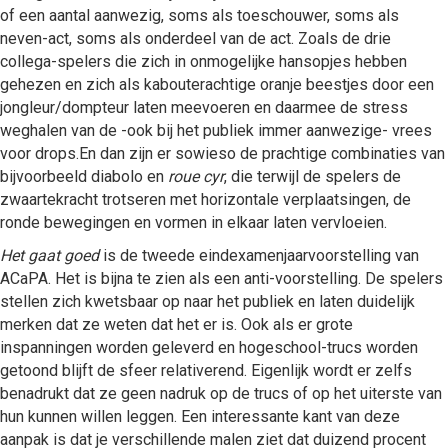
of een aantal aanwezig, soms als toeschouwer, soms als
neven-act, soms als onderdeel van de act. Zoals de drie
collega-spelers die zich in onmogelijke hansopjes hebben
gehezen en zich als kabouterachtige oranje beestjes door een
jongleur/dompteur laten meevoeren en daarmee de stress
weghalen van de -ook bij het publiek immer aanwezige- vrees
voor drops.En dan zijn er sowieso de prachtige combinaties van
bijvoorbeeld diabolo en
roue cyr
, die terwijl de spelers de
zwaartekracht trotseren met horizontale verplaatsingen, de
ronde bewegingen en vormen in elkaar laten vervloeien.
Het gaat goed
is de tweede eindexamenjaarvoorstelling van
ACaPA. Het is bijna te zien als een anti-voorstelling. De spelers
stellen zich kwetsbaar op naar het publiek en laten duidelijk
merken dat ze weten dat het er is. Ook als er grote
inspanningen worden geleverd en hogeschool-trucs worden
getoond blijft de sfeer relativerend. Eigenlijk wordt er zelfs
benadrukt dat ze geen nadruk op de trucs of op het uiterste van
hun kunnen willen leggen. Een interessante kant van deze
aanpak is dat je verschillende malen ziet dat duizend procent