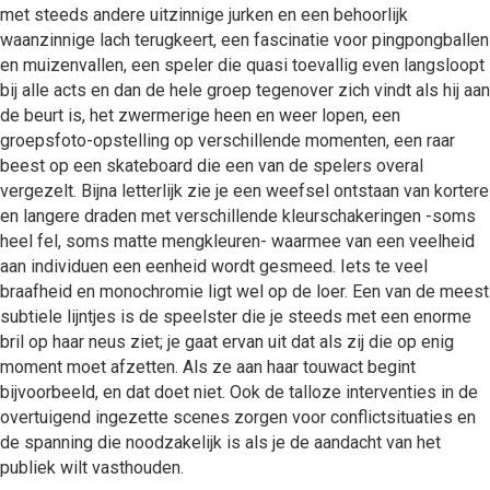
met steeds andere uitzinnige jurken en een behoorlijk
waanzinnige lach terugkeert, een fascinatie voor pingpongballen
en muizenvallen, een speler die quasi toevallig even langsloopt
bij alle acts en dan de hele groep tegenover zich vindt als hij aan
de beurt is, het zwermerige heen en weer lopen, een
groepsfoto-opstelling op verschillende momenten, een raar
beest op een skateboard die een van de spelers overal
vergezelt. Bijna letterlijk zie je een weefsel ontstaan van kortere
en langere draden met verschillende kleurschakeringen -soms
heel fel, soms matte mengkleuren- waarmee van een veelheid
aan individuen een eenheid wordt gesmeed. Iets te veel
braafheid en monochromie ligt wel op de loer. Een van de meest
subtiele lijntjes is de speelster die je steeds met een enorme
bril op haar neus ziet; je gaat ervan uit dat als zij die op enig
moment moet afzetten. Als ze aan haar touwact begint
bijvoorbeeld, en dat doet niet. Ook de talloze interventies in de
overtuigend ingezette scenes zorgen voor conflictsituaties en
de spanning die noodzakelijk is als je de aandacht van het
publiek wilt vasthouden.