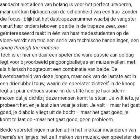
aandacht niet alleen van belang is voor het perfect uitvoeren,
maar ook kan bijdragen aan de schoonheid van een truc. Zonder
die focus -blijkt uit het duotrapezenummer waarbij de vangster
vanuit haar ondersteboven positie in de trapeze zeer, zeer
geïnteresseerd raakt in één van haar medestudenten op de
vloer- wordt een truc een serie van technische handelingen, een
going through the motions.
Toch is er hier en daar een speler die ware passie aan de dag
legt voor bijvoorbeeld pingpongballetjes en muizenvallen, met
als hilarisch hoogtepunt een combinatie van beide. De
kwetsbaarheid van deze jongen, maar ook van de laatste act in
een driedubbel touw, waarin de speelster zichzelf in de knoop
legt uit puur enthousiasme -in de stilte hoor je haar adem-
maken dat je dichtbij deze mensen komt te staan. Je wilt iets, je
probeert het, en je laat zien waar je staat. Je valt – maar het gaat
goed, je diabolo vliegt uit de bocht – maar het gaat goed, je
komt te laat op -maar het gaat goed, geen probleem.
Beide voorstellingen munten uit in het in elkaar meanderen van
thema’s en lijntjes: het zelf maken van muziek, een speelster die