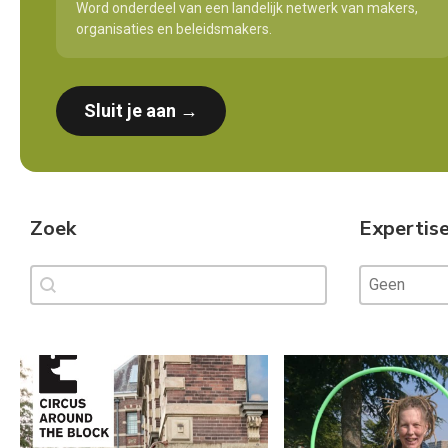
Word onderdeel van een landelijk netwerk van makers,
organisaties en beleidsmakers.
Sluit je aan →
Zoek
Expertis
Zoek
Expertise
Zoek
Expertise
Expertise