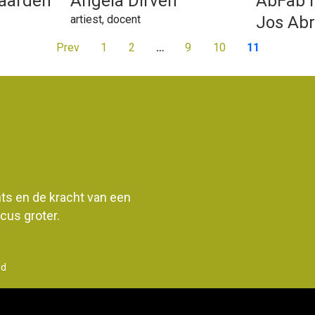
gaarden
Angela Dirven
AbFab I
artiest, docent
Jos Ab
Prev
1
2
…
9
10
11
ents en de kracht van een
us groter.
nd