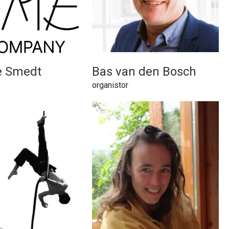
e Smedt
Bas van den Bosch
organistor