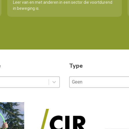
Leer van en met anderen in een sector die voortdurend
in beweging is.
e
Type
Type
Type
Type