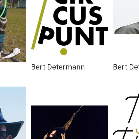
Bert Determann
Bert D