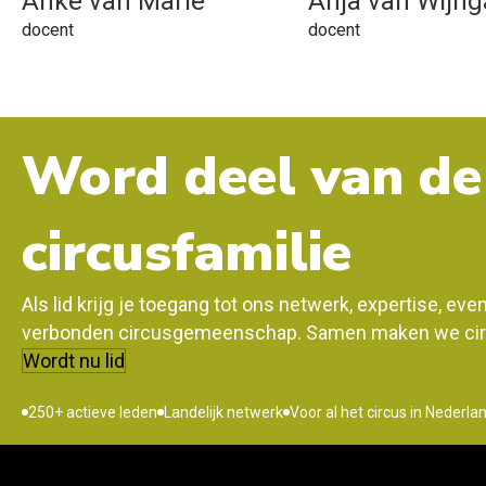
Anke van Marle
Anja van Wijn
docent
docent
Word deel van de
circusfamilie
Als lid krijg je toegang tot ons netwerk, expertise, ev
verbonden circusgemeenschap. Samen maken we circ
Wordt nu lid
250+ actieve leden
Landelijk netwerk
Voor al het circus in Nederla